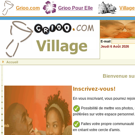
Grioo.com
Grioo Pour Elle
Village
E-mail
Jeudi 6 Août 2026
Accueil
Bienvenue sur
Inscrivez-vous!
En vous inscrivant, vous pourrez rej
Possibilité de mettre vos photos,
préférées sur votre espace personnel.
Faites votre propre communauté e
en créant votre cercle d'amis.