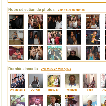
Notre sélection de photos -
Voir d'autres photos
Dernièrs inscrits -
voir tous les villageois
UNIVERSITE
DUPUIT
BERGER
Wilfriedo
pmla
Al