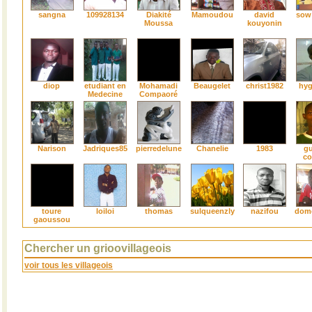
sangna
109928134
Diakité
Mamoudou
david
sow
Moussa
kouyonin
diop
etudiant en
Mohamadi
Beaugelet
christ1982
hyg
Medecine
Compaoré
Narison
Jadriques85
pierredelune
Chanelie
1983
gu
co
toure
loiloi
thomas
sulqueenzly
nazifou
dom
gaoussou
Chercher un grioovillageois
voir tous les villageois