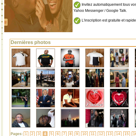
Invitez automatiquement tous vos
Yahoo Messenger / Google Talk.
L'inscription est gratuite et rapide
Dernières photos
Pages:
1
2
3
4
5
6
7
8
9
10
11
12
13
14
15
1