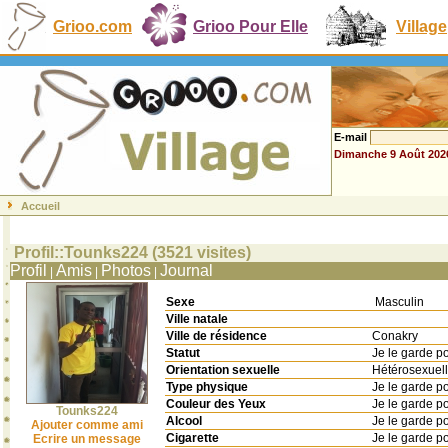
Grioo.com
Grioo Pour Elle
Village
E-mail
Dimanche 9 Août 202
Accueil
Profil::Tounks224 (3521 visites)
Profil
Amis
Photos
Journal
|
|
|
Sexe
Masculin
Ville natale
Ville de résidence
Conakry
Statut
Je le garde p
Orientation sexuelle
Hétérosexuel
Type physique
Je le garde p
Couleur des Yeux
Je le garde p
Tounks224
Alcool
Je le garde p
Ajouter comme ami
Cigarette
Je le garde p
Ecrire un message