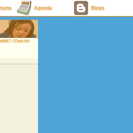
rums
Agenda
Blogs
ublié?
S'inscrire
|