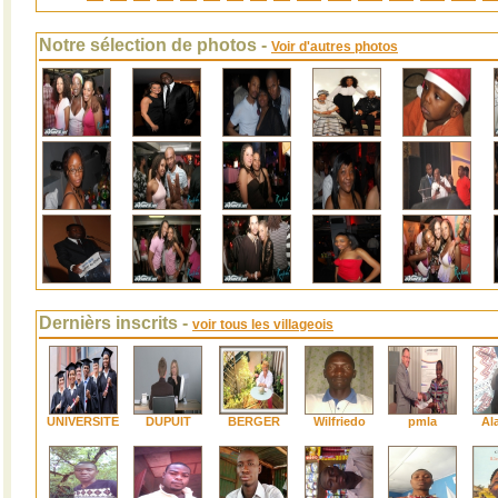
Notre sélection de photos -
Voir d'autres photos
Dernièrs inscrits -
voir tous les villageois
UNIVERSITE
DUPUIT
BERGER
Wilfriedo
pmla
Al