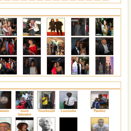
ameen
toure
Tounks224
Lourouba
Paulino
Salvador