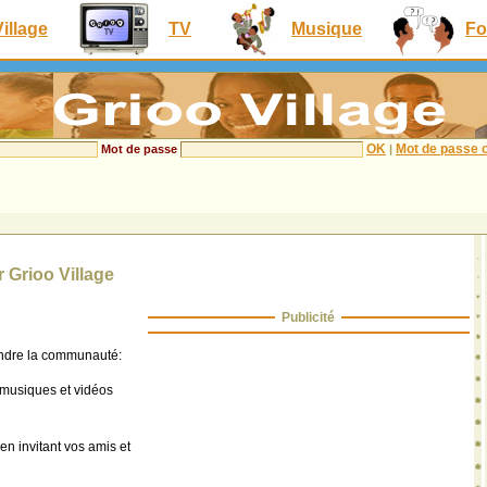
Village
TV
Musique
Fo
OK
Mot de passe o
Mot de passe
|
 Grioo Village
Publicité
oindre la communauté:
 musiques et vidéos
n invitant vos amis et