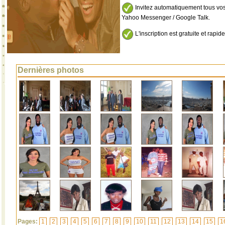
Invitez automatiquement tous vos
Yahoo Messenger / Google Talk.
L'inscription est gratuite et rapide
Dernières photos
Pages:
1
2
3
4
5
6
7
8
9
10
11
12
13
14
15
1