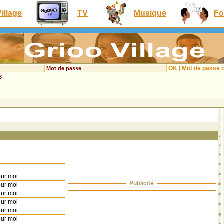
Village
TV
Musique
Fo
OK
Mot de passe o
Mot de passe
|
6
our moi
Publicité
our moi
our moi
our moi
our moi
our moi