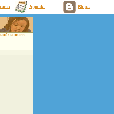
rums
Agenda
Blogs
ublié?
S'inscrire
|