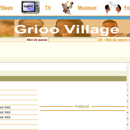
Village
TV
Musique
Fo
OK
Mot de passe o
Mot de passe
|
Publicité
our moi
our moi
our moi