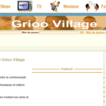
Village
TV
Musique
Fo
OK
Mot de passe o
Mot de passe
|
 Grioo Village
Publicité
oindre la communauté:
 musiques et vidéos
n invitant vos amis et