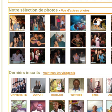
Notre sélection de photos -
Voir d'autres photos
Dernièrs inscrits -
voir tous les villageois
UNIVERSITE
DUPUIT
BERGER
Wilfriedo
pmla
Al