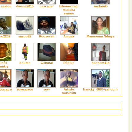
 saïdou
davina2015
cascader
biliomwiragi
saïdou45
mukaba
samue
io2202
sasou92
Roosevelt
Ampak
Maimouna Ndiaye
inée-
doums
General
Déplue
haithem414
nakry
oucapsi
sowsaikou
sow
Artiste
francky_008@yahoo.fr
musicien