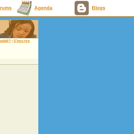
rums
Agenda
Blogs
ublié?
S'inscrire
|