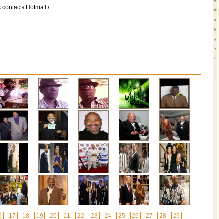
 contacts Hotmail /
6
17
18
19
20
21
22
23
24
25
26
27
28
29