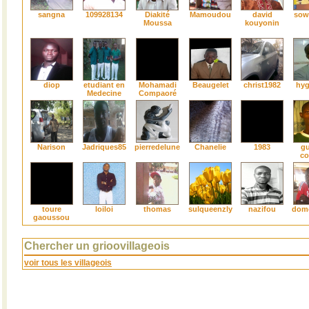
sangna
109928134
Diakité
Mamoudou
david
sow
Moussa
kouyonin
diop
etudiant en
Mohamadi
Beaugelet
christ1982
hyg
Medecine
Compaoré
Narison
Jadriques85
pierredelune
Chanelie
1983
gu
co
toure
loiloi
thomas
sulqueenzly
nazifou
dom
gaoussou
Chercher un grioovillageois
voir tous les villageois