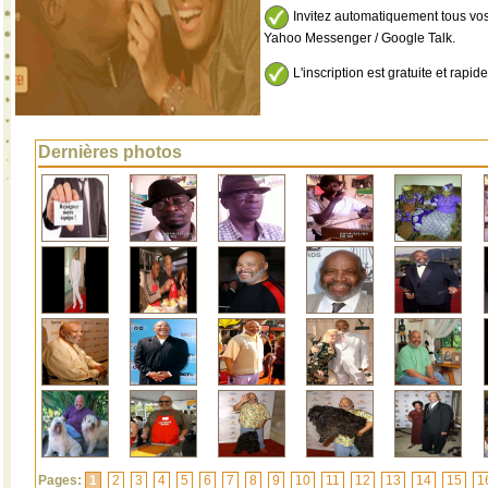
Invitez automatiquement tous vos
Yahoo Messenger / Google Talk.
L'inscription est gratuite et rapide
Dernières photos
Pages:
1
2
3
4
5
6
7
8
9
10
11
12
13
14
15
1