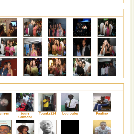
ameen
toure
Tounks224
Lourouba
Paulino
Salvador