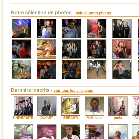
Notre sélection de photos -
Voir d'autres photos
Dernièrs inscrits -
voir tous les villageois
UNIVERSITE
DUPUIT
BERGER
Wilfriedo
pmla
Al