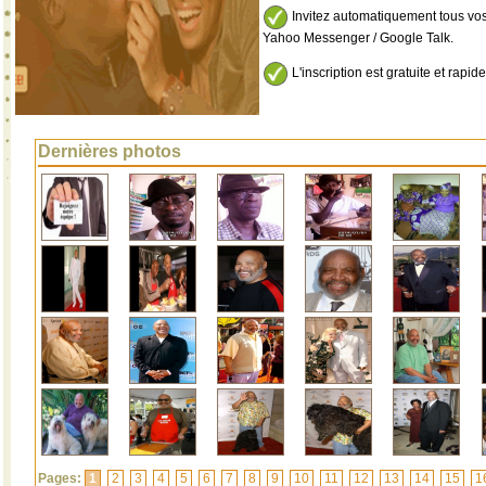
Invitez automatiquement tous vos
Yahoo Messenger / Google Talk.
L'inscription est gratuite et rapide
Dernières photos
Pages:
1
2
3
4
5
6
7
8
9
10
11
12
13
14
15
1