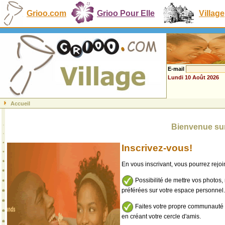
Grioo.com
Grioo Pour Elle
Village
E-mail
Lundi 10 Août 2026
Accueil
Bienvenue sur
Inscrivez-vous!
En vous inscrivant, vous pourrez rej
Possibilité de mettre vos photos,
préférées sur votre espace personnel.
Faites votre propre communauté e
en créant votre cercle d'amis.