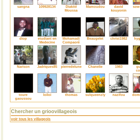
sangna
109928134
Diakité
Mamoudou
david
sow
Moussa
kouyonin
diop
etudiant en
Mohamadi
Beaugelet
christ1982
hyg
Medecine
Compaoré
Narison
Jadriques85
pierredelune
Chanelie
1983
gu
co
toure
loiloi
thomas
sulqueenzly
nazifou
dom
gaoussou
Chercher un grioovillageois
voir tous les villageois