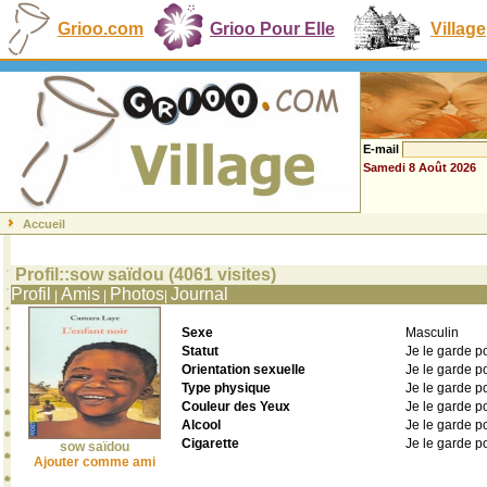
Grioo.com
Grioo Pour Elle
Village
E-mail
Samedi 8 Août 2026
Accueil
Profil::sow saïdou (4061 visites)
Profil
Amis
Photos
Journal
|
|
|
Sexe
Masculin
Statut
Je le garde p
Orientation sexuelle
Je le garde p
Type physique
Je le garde p
Couleur des Yeux
Je le garde p
Alcool
Je le garde p
Cigarette
Je le garde p
sow saïdou
Ajouter comme ami