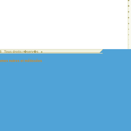
026 Tous droits r�serv�s
femmes noires et métissées