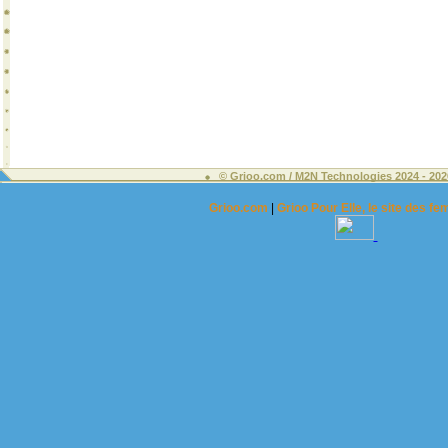
© Grioo.com / M2N Technologies 2024 - 2
Grioo.com
|
Grioo Pour Elle, le site des 