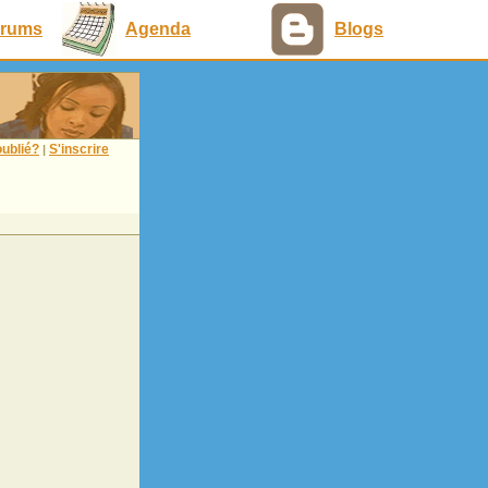
rums
Agenda
Blogs
ublié?
S'inscrire
|