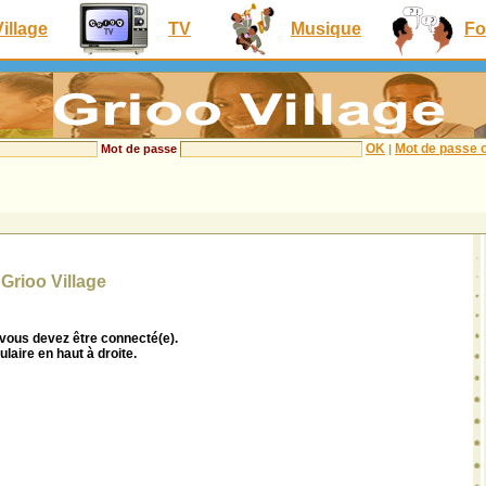
Village
TV
Musique
Fo
OK
Mot de passe o
Mot de passe
|
Grioo Village
 vous devez être connecté(e).
ulaire en haut à droite.