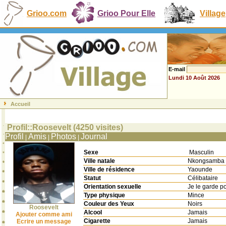
Grioo.com
Grioo Pour Elle
Village
E-mail
Lundi 10 Août 2026
Accueil
Profil::Roosevelt (4250 visites)
Profil
Amis
Photos
Journal
|
|
|
Sexe
Masculin
Ville natale
Nkongsamb
Ville de résidence
Yaounde
Statut
Célibataire
Orientation sexuelle
Je le garde p
Type physique
Mince
Couleur des Yeux
Noirs
Roosevelt
Alcool
Jamais
Ajouter comme ami
Cigarette
Jamais
Ecrire un message