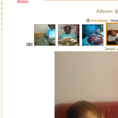
Bloquer
Album:
M
Précédente
Photo
Jewel 