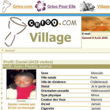
Grioo.com
Grioo Pour Elle
Village
E-mail
Samedi 8 Août 2026
Accueil
Profil::Daniel (4419 visites)
Profil
Amis
Photos
Journal
|
|
|
Sexe
Masculin
Ville natale
Paris
Ville de résidence
Châtellerault
Statut
Je le garde p
Orientation sexuelle
Hétérosexuel
Type physique
Mince
Couleur des Yeux
Marrons
Daniel
Alcool
Jamais
Ajouter comme ami
Ecrire un message
Cigarette
Jamais