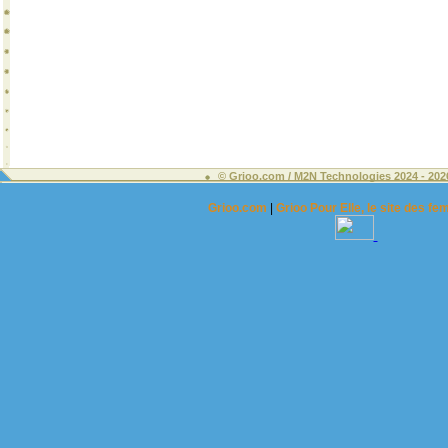
© Grioo.com / M2N Technologies 2024 - 2
Grioo.com
|
Grioo Pour Elle, le site des 