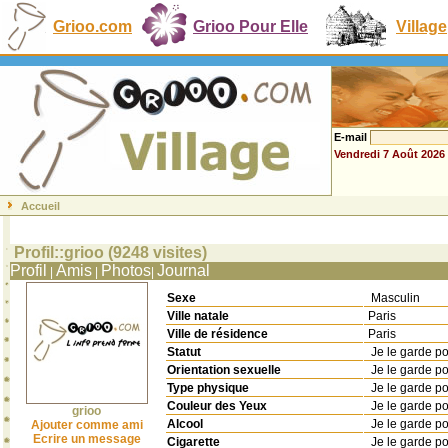
Grioo.com
Grioo Pour Elle
Village
E-mail
Vendredi 7 Août 2026
Accueil
Profil::grioo (9248 visites)
Profil
Amis
Photos
Journal
|
|
|
Sexe
Masculin
Ville natale
Paris
Ville de résidence
Paris
Statut
Je le garde p
Orientation sexuelle
Je le garde p
Type physique
Je le garde p
Couleur des Yeux
Je le garde p
grioo
Alcool
Je le garde p
Ajouter comme ami
Ecrire un message
Cigarette
Je le garde p