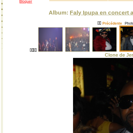
Bloquer
Album:
Faly Ipupa en concert a
Précédente
Photo
Clone de Je