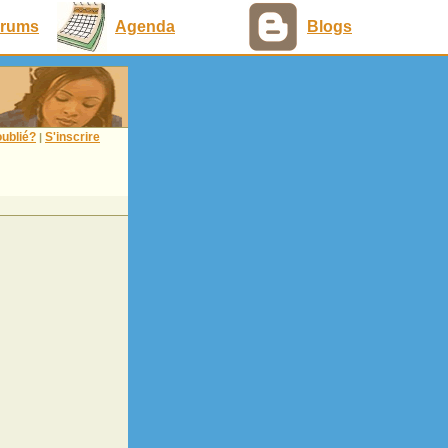
rums
Agenda
Blogs
ublié?
S'inscrire
|