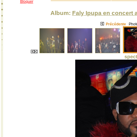
Bloquer
Album:
Faly Ipupa en concert a
Précédente
Photo
spect