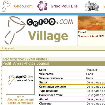
Grioo.com
Grioo Pour Elle
E-mail
Vendredi 7 Août 2026
Accueil
Profil::grioo (9248 visites)
Profil
Amis
Photos
Journal
|
|
|
Sexe
Masculin
Ville natale
Paris
Ville de résidence
Paris
Statut
Je le garde p
Orientation sexuelle
Je le garde p
Type physique
Je le garde p
Couleur des Yeux
Je le garde p
grioo
Alcool
Je le garde p
Ajouter comme ami
Ecrire un message
Cigarette
Je le garde p