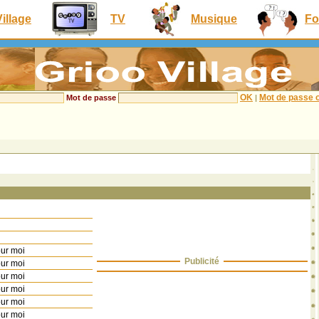
Village
TV
Musique
Fo
OK
Mot de passe o
Mot de passe
|
our moi
Publicité
our moi
our moi
our moi
our moi
our moi