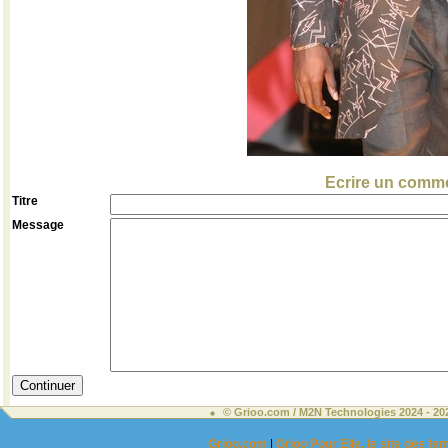
Ecrire un comme
Titre
Message
© Grioo.com / M2N Technologies 2024 - 2
Grioo.com
|
Grioo Pour Elle, le site des 