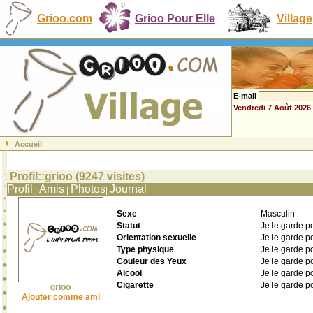
Grioo.com
Grioo Pour Elle
Village
E-mail
Vendredi 7 Août 2026
Accueil
Profil::grioo (9247 visites)
Profil
Amis
Photos
Journal
|
|
|
Sexe
Masculin
Statut
Je le garde p
Orientation sexuelle
Je le garde p
Type physique
Je le garde p
Couleur des Yeux
Je le garde p
Alcool
Je le garde p
Cigarette
Je le garde p
grioo
Ajouter comme ami