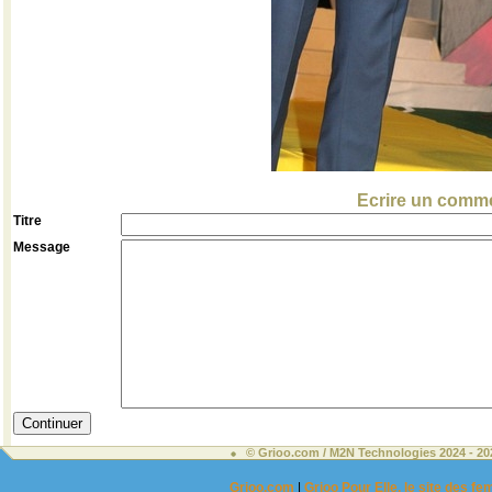
Ecrire un comme
Titre
Message
© Grioo.com / M2N Technologies 2024 - 2
Grioo.com
|
Grioo Pour Elle, le site des 