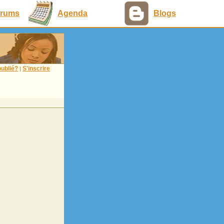
rums
Agenda
Blogs
ublié?
S'inscrire
|