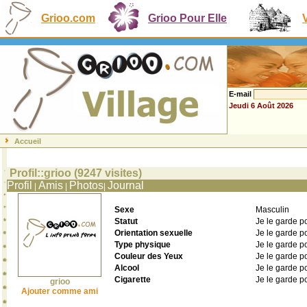
Grioo.com
Grioo Pour Elle
E-mail
Jeudi 6 Août 2026
Accueil
Profil::grioo (9247 visites)
Profil
Amis
Photos
Journal
|
|
|
Sexe
Masculin
Statut
Je le garde p
Orientation sexuelle
Je le garde p
Type physique
Je le garde p
Couleur des Yeux
Je le garde p
Alcool
Je le garde p
Cigarette
Je le garde p
grioo
Ajouter comme ami