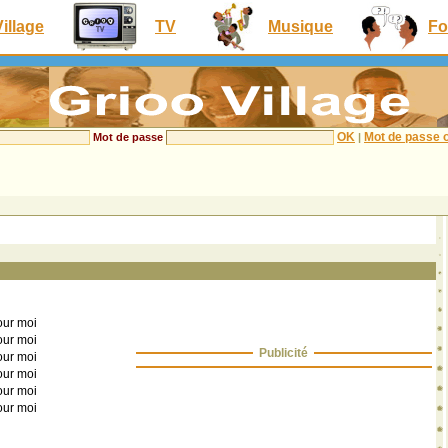
Village
TV
Musique
Fo
OK
Mot de passe o
Mot de passe
|
our moi
our moi
Publicité
our moi
our moi
our moi
our moi