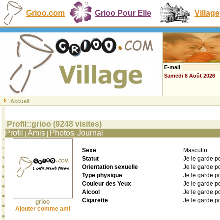
Grioo.com
Grioo Pour Elle
Village
E-mail
Samedi 8 Août 2026
Accueil
Profil::grioo (9248 visites)
Profil
Amis
Photos
Journal
|
|
|
Sexe
Masculin
Statut
Je le garde p
Orientation sexuelle
Je le garde p
Type physique
Je le garde p
Couleur des Yeux
Je le garde p
Alcool
Je le garde p
Cigarette
Je le garde p
grioo
Ajouter comme ami