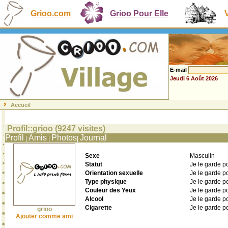
Grioo.com
Grioo Pour Elle
E-mail
Jeudi 6 Août 2026
Accueil
Profil::grioo (9247 visites)
Profil
Amis
Photos
Journal
|
|
|
Sexe
Masculin
Statut
Je le garde p
Orientation sexuelle
Je le garde p
Type physique
Je le garde p
Couleur des Yeux
Je le garde p
Alcool
Je le garde p
Cigarette
Je le garde p
grioo
Ajouter comme ami