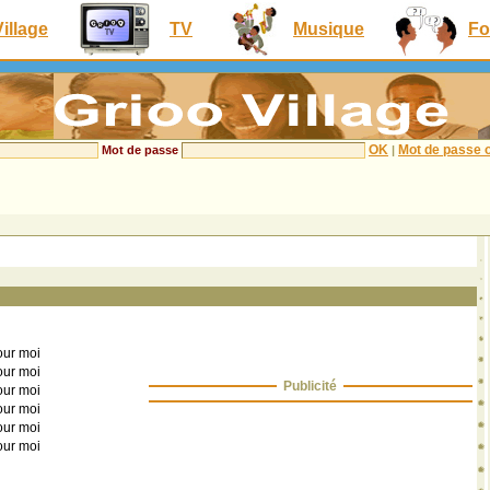
Village
TV
Musique
Fo
OK
Mot de passe o
Mot de passe
|
our moi
our moi
Publicité
our moi
our moi
our moi
our moi