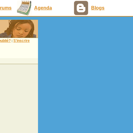
rums
Agenda
Blogs
ublié?
S'inscrire
|