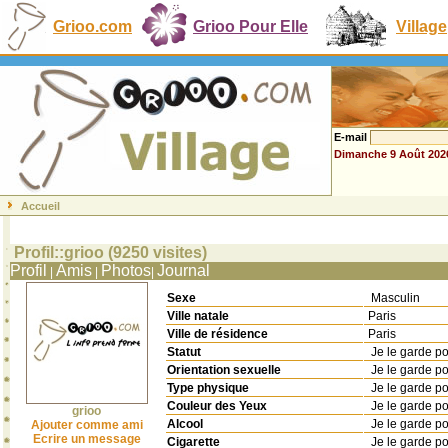
Grioo.com
Grioo Pour Elle
Village
E-mail
Dimanche 9 Août 202
Accueil
Profil::grioo (9250 visites)
Profil
Amis
Photos
Journal
|
|
|
Sexe
Masculin
Ville natale
Paris
Ville de résidence
Paris
Statut
Je le garde p
Orientation sexuelle
Je le garde p
Type physique
Je le garde p
Couleur des Yeux
Je le garde p
grioo
Alcool
Je le garde p
Ajouter comme ami
Ecrire un message
Cigarette
Je le garde p