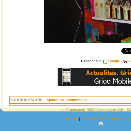
Partager sur:
Google
Y
Commentaires -
Ajouter un commentaire
© Grioo.com / M2N Technologies 2024 - 2
Grioo.com
|
Grioo Pour Elle, le site des 