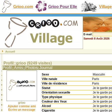
Grioo.com
Grioo Pour Elle
Village
E-mail
Samedi 8 Août 2026
Accueil
Profil::grioo (9249 visites)
Profil
Amis
Photos
Journal
|
|
|
Sexe
Masculin
Ville natale
Paris
Ville de résidence
Paris
Statut
Je le garde p
Orientation sexuelle
Je le garde p
Type physique
Je le garde p
Couleur des Yeux
Je le garde p
grioo
Alcool
Je le garde p
Ajouter comme ami
Ecrire un message
Cigarette
Je le garde p