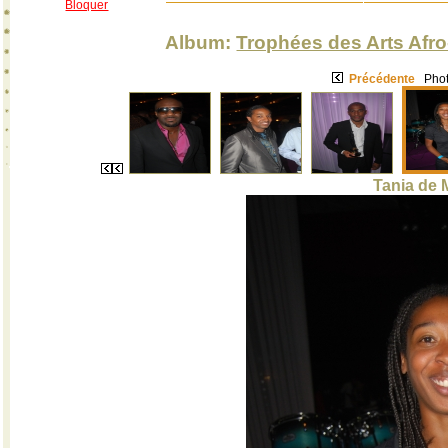
Bloquer
Album:
Trophées des Arts Afro
Précédente
Phot
Tania de 