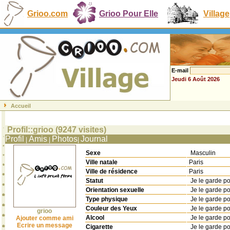
Grioo.com
Grioo Pour Elle
Village
E-mail
Jeudi 6 Août 2026
Accueil
Profil::grioo (9247 visites)
Profil
Amis
Photos
Journal
|
|
|
Sexe
Masculin
Ville natale
Paris
Ville de résidence
Paris
Statut
Je le garde p
Orientation sexuelle
Je le garde p
Type physique
Je le garde p
Couleur des Yeux
Je le garde p
grioo
Alcool
Je le garde p
Ajouter comme ami
Ecrire un message
Cigarette
Je le garde p