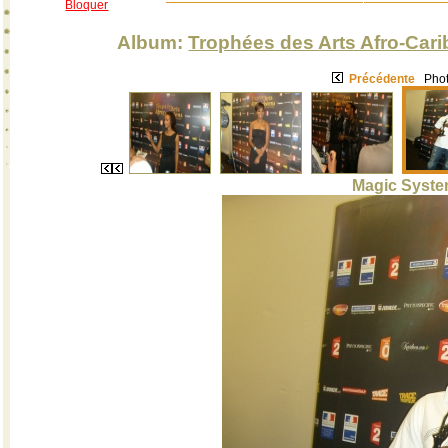
Bloquer
Album:
Trophées des Arts Afro-Carib
Précédente
Phot
Magic System