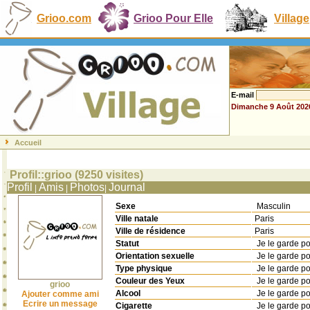
Grioo.com
Grioo Pour Elle
Village
E-mail
Dimanche 9 Août 202
Accueil
Profil::grioo (9250 visites)
Profil
Amis
Photos
Journal
|
|
|
Sexe
Masculin
Ville natale
Paris
Ville de résidence
Paris
Statut
Je le garde p
Orientation sexuelle
Je le garde p
Type physique
Je le garde p
Couleur des Yeux
Je le garde p
grioo
Alcool
Je le garde p
Ajouter comme ami
Ecrire un message
Cigarette
Je le garde p