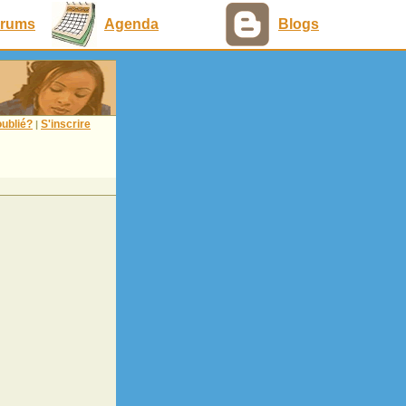
rums
Agenda
Blogs
ublié?
S'inscrire
|