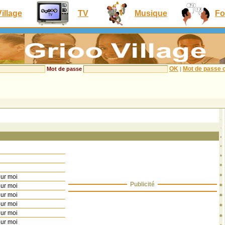
Village
TV
Musique
Fo
OK
Mot de passe o
Mot de passe
|
our moi
Publicité
our moi
our moi
our moi
our moi
our moi