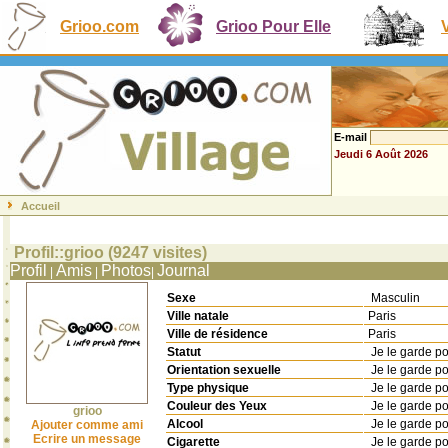
Grioo.com
Grioo Pour Elle
E-mail
Jeudi 6 Août 2026
Accueil
Profil::grioo (9247 visites)
Profil
Amis
Photos
Journal
|
|
|
Sexe
Masculin
Ville natale
Paris
Ville de résidence
Paris
Statut
Je le garde p
Orientation sexuelle
Je le garde p
Type physique
Je le garde p
Couleur des Yeux
Je le garde p
grioo
Alcool
Je le garde p
Ajouter comme ami
Ecrire un message
Cigarette
Je le garde p