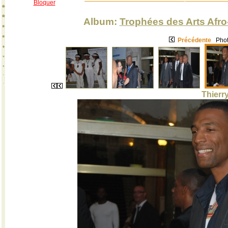
Bloquer
Album:
Trophées des Arts Afro
Précédente
Phot
Thierr