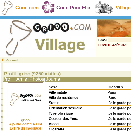
Grioo.com
Grioo Pour Elle
Village
E-mail
Lundi 10 Août 2026
Accueil
Profil::grioo (9250 visites)
Profil
Amis
Photos
Journal
|
|
|
Sexe
Masculin
Ville natale
Paris
Ville de résidence
Paris
Statut
Je le garde p
Orientation sexuelle
Je le garde p
Type physique
Je le garde p
Couleur des Yeux
Je le garde p
grioo
Alcool
Je le garde p
Ajouter comme ami
Ecrire un message
Cigarette
Je le garde p