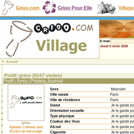
Grioo.com
Grioo Pour Elle
Village
E-mail
Jeudi 6 Août 2026
Accueil
Profil::grioo (9247 visites)
Profil
Amis
Photos
Journal
|
|
|
Sexe
Masculin
Ville natale
Paris
Ville de résidence
Paris
Statut
Je le garde p
Orientation sexuelle
Je le garde p
Type physique
Je le garde p
Couleur des Yeux
Je le garde p
grioo
Alcool
Je le garde p
Ajouter comme ami
Ecrire un message
Cigarette
Je le garde p