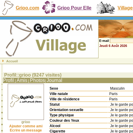
Grioo.com
Grioo Pour Elle
Village
E-mail
Jeudi 6 Août 2026
Accueil
Profil::grioo (9247 visites)
Profil
Amis
Photos
Journal
|
|
|
Sexe
Masculin
Ville natale
Paris
Ville de résidence
Paris
Statut
Je le garde p
Orientation sexuelle
Je le garde p
Type physique
Je le garde p
Couleur des Yeux
Je le garde p
grioo
Alcool
Je le garde p
Ajouter comme ami
Ecrire un message
Cigarette
Je le garde p