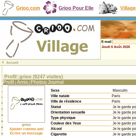
Grioo.com
Grioo Pour Elle
Village
E-mail
Jeudi 6 Août 2026
Accueil
Profil::grioo (9247 visites)
Profil
Amis
Photos
Journal
|
|
|
Sexe
Masculin
Ville natale
Paris
Ville de résidence
Paris
Statut
Je le garde p
Orientation sexuelle
Je le garde p
Type physique
Je le garde p
Couleur des Yeux
Je le garde p
grioo
Alcool
Je le garde p
Ajouter comme ami
Ecrire un message
Cigarette
Je le garde p