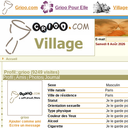
Grioo.com
Grioo Pour Elle
Village
E-mail
Samedi 8 Août 2026
Accueil
Profil::grioo (9249 visites)
Profil
Amis
Photos
Journal
|
|
|
Sexe
Masculin
Ville natale
Paris
Ville de résidence
Paris
Statut
Je le garde p
Orientation sexuelle
Je le garde p
Type physique
Je le garde p
Couleur des Yeux
Je le garde p
grioo
Alcool
Je le garde p
Ajouter comme ami
Ecrire un message
Cigarette
Je le garde p