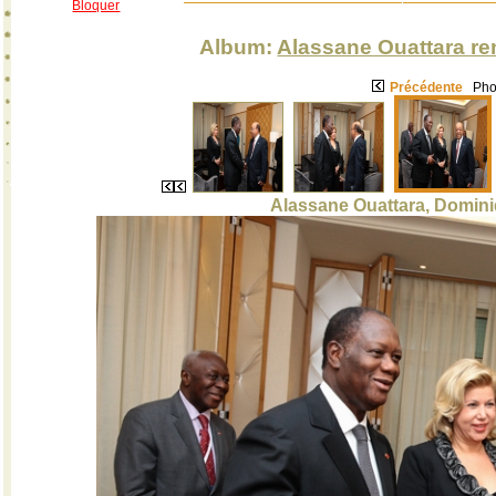
Bloquer
Album:
Alassane Ouattara re
Précédente
Phot
Alassane Ouattara, Domini