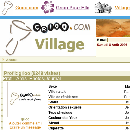
Grioo.com
Grioo Pour Elle
Village
E-mail
Samedi 8 Août 2026
Accueil
Profil::grioo (9249 visites)
Profil
Amis
Photos
Journal
|
|
|
Sexe
Mas
Ville natale
Par
Ville de résidence
Par
Statut
Je 
Orientation sexuelle
Je 
Type physique
Je 
Couleur des Yeux
Je 
grioo
Alcool
Je 
Ajouter comme ami
Ecrire un message
Cigarette
Je 