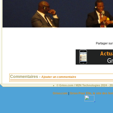
Partager sur
Commentaires -
Ajouter un commentaire
© Grioo.com / M2N Technologies 2024 - 2
Grioo.com
|
Grioo Pour Elle, le site des 