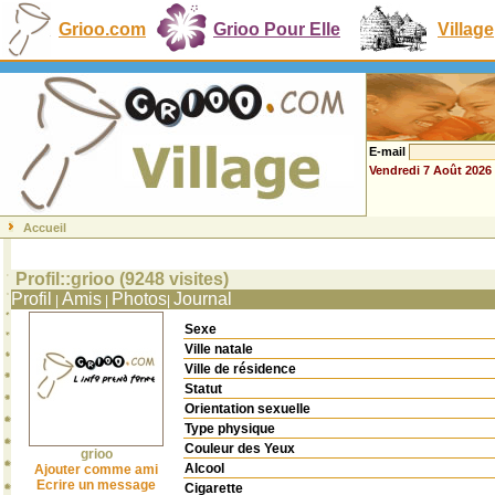
Grioo.com
Grioo Pour Elle
Village
E-mail
Vendredi 7 Août 2026
Accueil
Profil::grioo (9248 visites)
Profil
Amis
Photos
Journal
|
|
|
Sexe
Ville natale
Ville de résidence
Statut
Orientation sexuelle
Type physique
Couleur des Yeux
grioo
Alcool
Ajouter comme ami
Ecrire un message
Cigarette