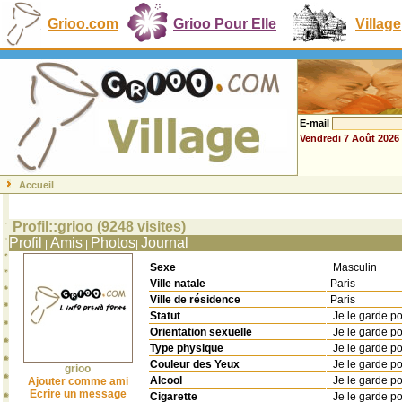
Grioo.com
Grioo Pour Elle
Village
E-mail
Vendredi 7 Août 2026
Accueil
Profil::grioo (9248 visites)
Profil
Amis
Photos
Journal
|
|
|
Sexe
Masculin
Ville natale
Paris
Ville de résidence
Paris
Statut
Je le garde p
Orientation sexuelle
Je le garde p
Type physique
Je le garde p
Couleur des Yeux
Je le garde p
grioo
Alcool
Je le garde p
Ajouter comme ami
Ecrire un message
Cigarette
Je le garde p