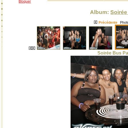
Bloquer
Album:
Soirée
Précédente
Photo
Soirée Bus Pa