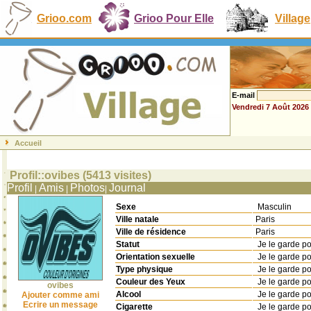
Grioo.com
Grioo Pour Elle
Village
E-mail
Vendredi 7 Août 2026
Accueil
Profil::ovibes (5413 visites)
Profil
Amis
Photos
Journal
|
|
|
Sexe
Masculin
Ville natale
Paris
Ville de résidence
Paris
Statut
Je le garde p
Orientation sexuelle
Je le garde p
Type physique
Je le garde p
Couleur des Yeux
Je le garde p
ovibes
Alcool
Je le garde p
Ajouter comme ami
Ecrire un message
Cigarette
Je le garde p