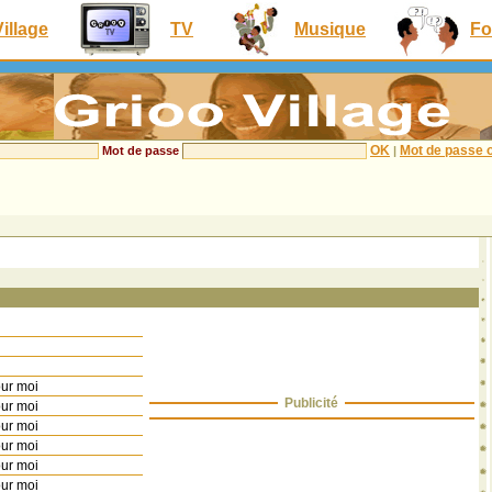
Village
TV
Musique
Fo
OK
Mot de passe o
Mot de passe
|
our moi
Publicité
our moi
our moi
our moi
our moi
our moi