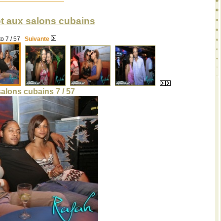
t aux salons cubains
o 7 / 57
Suivante
alons cubains 7 / 57