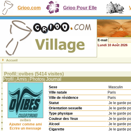
Grioo.com
Grioo Pour Elle
E-mail
Lundi 10 Août 2026
Accueil
Profil::ovibes (5414 visites)
Profil
Amis
Photos
Journal
|
|
|
Sexe
Masculin
Ville natale
Paris
Ville de résidence
Paris
Statut
Je le garde p
Orientation sexuelle
Je le garde p
Type physique
Je le garde p
Couleur des Yeux
Je le garde p
ovibes
Alcool
Je le garde p
Ajouter comme ami
Ecrire un message
Cigarette
Je le garde p