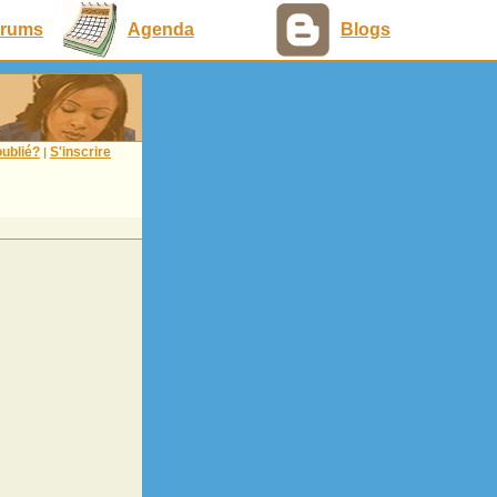
rums
Agenda
Blogs
ublié?
S'inscrire
|