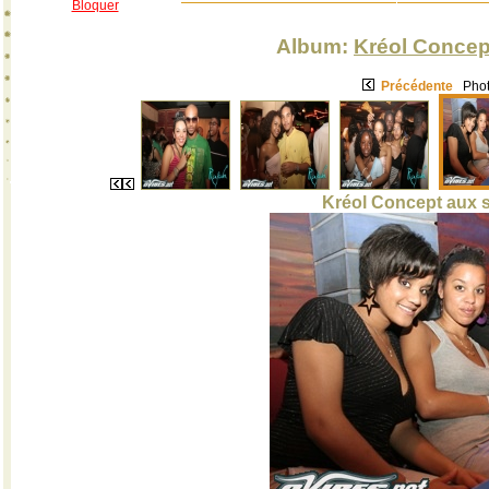
Bloquer
Album:
Kréol Concep
Précédente
Phot
Kréol Concept aux s