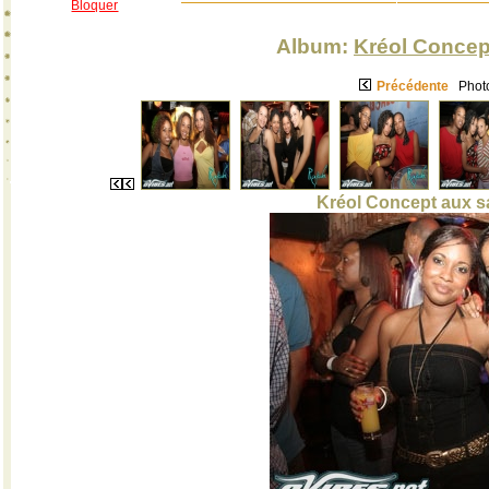
Bloquer
Album:
Kréol Concep
Précédente
Photo
Kréol Concept aux sa