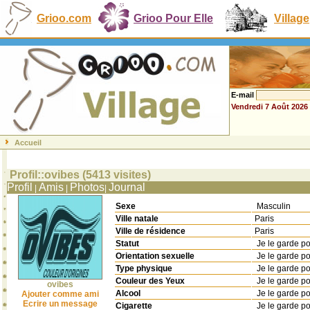
Grioo.com
Grioo Pour Elle
Village
E-mail
Vendredi 7 Août 2026
Accueil
Profil::ovibes (5413 visites)
Profil
Amis
Photos
Journal
|
|
|
Sexe
Masculin
Ville natale
Paris
Ville de résidence
Paris
Statut
Je le garde p
Orientation sexuelle
Je le garde p
Type physique
Je le garde p
Couleur des Yeux
Je le garde p
ovibes
Alcool
Je le garde p
Ajouter comme ami
Ecrire un message
Cigarette
Je le garde p