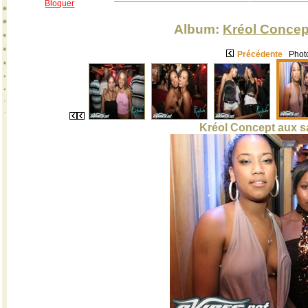
Bloquer
Album:
Kréol Concep
Précédente
Photo
Kréol Concept aux sa