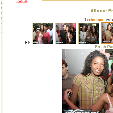
Bloquer
Album:
F
Précédente
Photo
Fresh Par