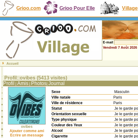
Grioo.com
Grioo Pour Elle
Village
E-mail
Vendredi 7 Août 2026
Accueil
Profil::ovibes (5413 visites)
Profil
Amis
Photos
Journal
|
|
|
Sexe
Masculin
Ville natale
Paris
Ville de résidence
Paris
Statut
Je le garde p
Orientation sexuelle
Je le garde p
Type physique
Je le garde p
Couleur des Yeux
Je le garde p
ovibes
Alcool
Je le garde p
Ajouter comme ami
Ecrire un message
Cigarette
Je le garde p