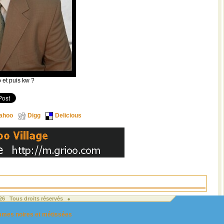
o et puis kw ?
ahoo
Digg
Delicious
026 Tous droits réservés
femmes noires et métissées