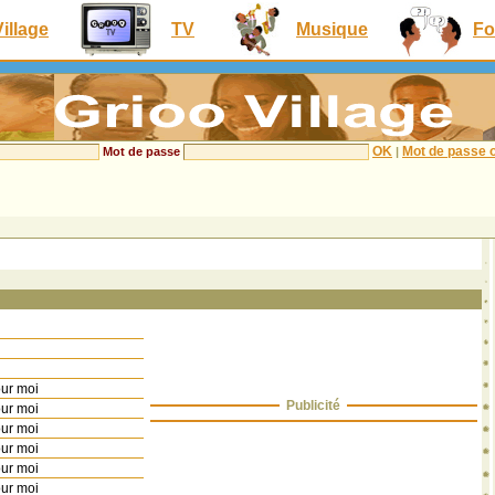
Village
TV
Musique
Fo
OK
Mot de passe o
Mot de passe
|
our moi
Publicité
our moi
our moi
our moi
our moi
our moi