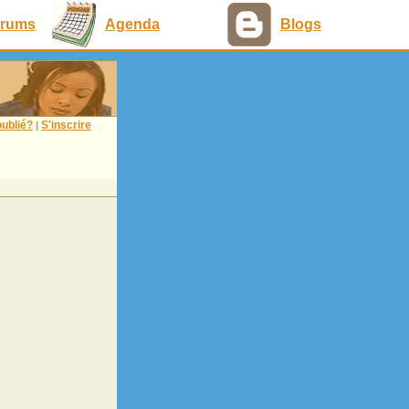
rums
Agenda
Blogs
ublié?
S'inscrire
|