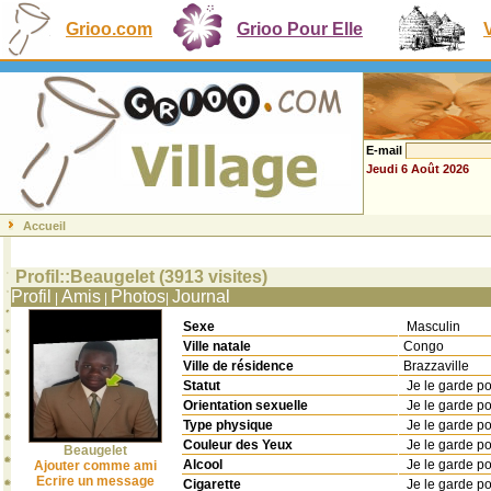
Grioo.com
Grioo Pour Elle
E-mail
Jeudi 6 Août 2026
Accueil
Profil::Beaugelet (3913 visites)
Profil
Amis
Photos
Journal
|
|
|
Sexe
Masculin
Ville natale
Congo
Ville de résidence
Brazzaville
Statut
Je le garde p
Orientation sexuelle
Je le garde p
Type physique
Je le garde p
Couleur des Yeux
Je le garde p
Beaugelet
Alcool
Je le garde p
Ajouter comme ami
Ecrire un message
Cigarette
Je le garde p