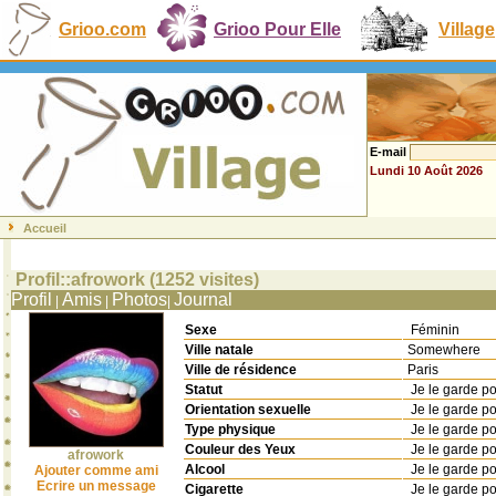
Grioo.com
Grioo Pour Elle
Village
E-mail
Lundi 10 Août 2026
Accueil
Profil::afrowork (1252 visites)
Profil
Amis
Photos
Journal
|
|
|
Sexe
Féminin
Ville natale
Somewhere
Ville de résidence
Paris
Statut
Je le garde p
Orientation sexuelle
Je le garde p
Type physique
Je le garde p
Couleur des Yeux
Je le garde p
afrowork
Alcool
Je le garde p
Ajouter comme ami
Ecrire un message
Cigarette
Je le garde p