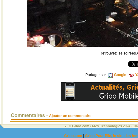
Retrouvez les soirées 
Partager sur:
Google
Y
Commentaires -
Ajouter un commentaire
© Grioo.com / M2N Technologies 2024 - 2
Grioo.com
|
Grioo Pour Elle, le site des 