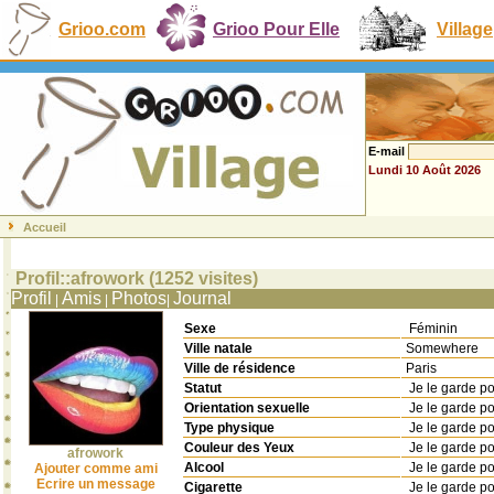
Grioo.com
Grioo Pour Elle
Village
E-mail
Lundi 10 Août 2026
Accueil
Profil::afrowork (1252 visites)
Profil
Amis
Photos
Journal
|
|
|
Sexe
Féminin
Ville natale
Somewhere
Ville de résidence
Paris
Statut
Je le garde p
Orientation sexuelle
Je le garde p
Type physique
Je le garde p
Couleur des Yeux
Je le garde p
afrowork
Alcool
Je le garde p
Ajouter comme ami
Ecrire un message
Cigarette
Je le garde p