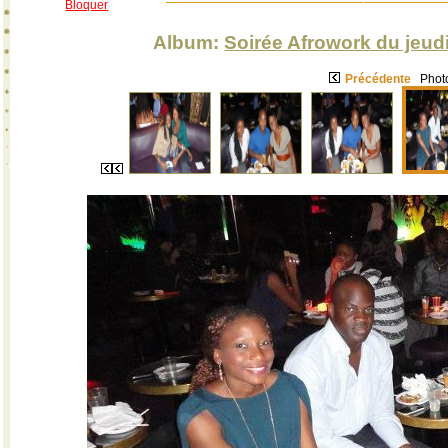
Bloquer
Album:
Soirée Afrowork du jeud
Précédente
Photo