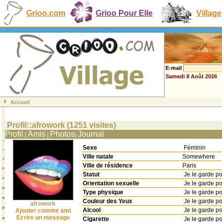
Grioo.com
Grioo Pour Elle
Village
E-mail
Samedi 8 Août 2026
Accueil
Profil::afrowork (1251 visites)
Profil
Amis
Photos
Journal
|
|
|
Sexe
Féminin
Ville natale
Somewhere
Ville de résidence
Paris
Statut
Je le garde p
Orientation sexuelle
Je le garde p
Type physique
Je le garde p
Couleur des Yeux
Je le garde p
afrowork
Alcool
Je le garde p
Ajouter comme ami
Ecrire un message
Cigarette
Je le garde p