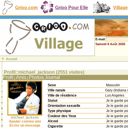
Grioo.com
Grioo Pour Elle
Village
E-mail
Samedi 8 Août 2026
Accueil
Profil::michael_jackson (2551 visites)
Profil
Amis
Photos
Journal
|
|
|
Sexe
Masculin
Ville natale
Gary (Indiana
Ville de résidence
Los Angeles
Statut
Je le garde p
Orientation sexuelle
Je le garde p
Type physique
Je le garde p
Couleur des Yeux
Je le garde p
michael_jackson
Alcool
Je le garde p
Ajouter comme ami
Ecrire un message
Cigarette
Je le garde p