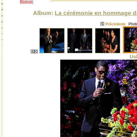
Bloquer
Album:
La cérémonie en hommage de
Précédente
Photo
Us