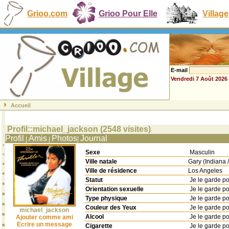
Grioo.com
Grioo Pour Elle
Village
E-mail
Vendredi 7 Août 2026
Accueil
Profil::michael_jackson (2548 visites)
Profil
Amis
Photos
Journal
|
|
|
Sexe
Masculin
Ville natale
Gary (Indiana
Ville de résidence
Los Angeles
Statut
Je le garde p
Orientation sexuelle
Je le garde p
Type physique
Je le garde p
Couleur des Yeux
Je le garde p
michael_jackson
Alcool
Je le garde p
Ajouter comme ami
Ecrire un message
Cigarette
Je le garde p