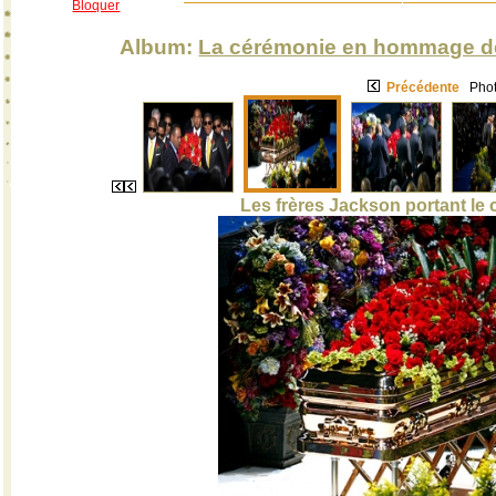
Bloquer
Album:
La cérémonie en hommage de
Précédente
Phot
Les frères Jackson portant le 