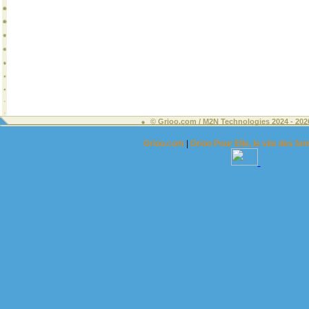
© Grioo.com / M2N Technologies 2024 - 2
Grioo.com
|
Grioo Pour Elle, le site des 